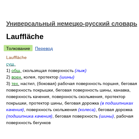
Универсальный немецко-русский словарь
Lauffläche
Толкование
Перевод
Lauffläche
сущ.
1)
общ.
скользящая поверхность
(лыж)
2)
воен.
колея, протектор
(шины)
3)
тех.
настил, (боковая) рабочая поверхность поршня, беговая
поверхность покрышки, беговая поверхность шины, канавка,
поверхность качения, поверхность скольжения, протектор
покрышки, протектор шины, беговая дорожка
(в подшипниках
качения)
, поверхность скольжения
(колеса)
, беговая дорожка
(подшипника качения)
, беговая поверхность
(шины)
, рабочая
поверхность бегунков