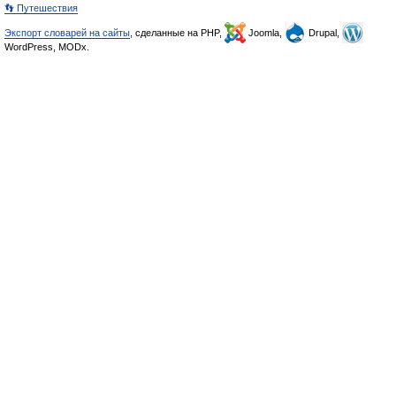
👣 Путешествия
Экспорт словарей на сайты
, сделанные на PHP,
Joomla,
Drupal,
WordPress, MODx.