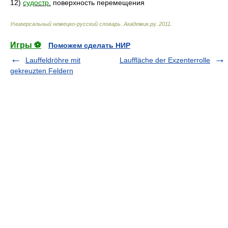
12)
судостр.
поверхность перемещения
Универсальный немецко-русский словарь
.
Академик.ру
.
2011
.
Игры ⚽
Поможем сделать НИР
Lauffeldröhre mit
Lauffläche der Exzenterrolle
gekreuzten Feldern