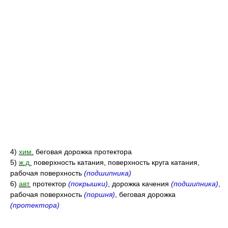
4)
хим.
беговая дорожка протектора
5)
ж.д.
поверхность катания, поверхность круга катания,
рабочая поверхность
(подшипника)
6)
авт.
протектор
(покрышки)
, дорожка качения
(подшипника)
,
рабочая поверхность
(поршня)
, беговая дорожка
(протектора)