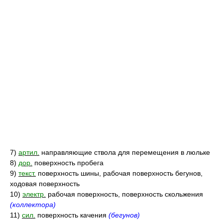
7)
артил.
направляющие ствола для перемещения в люльке
8)
дор.
поверхность пробега
9)
текст.
поверхность шины, рабочая поверхность бегунов,
ходовая поверхность
10)
электр.
рабочая поверхность, поверхность скольжения
(коллектора)
11)
сил.
поверхность качения
(бегунов)