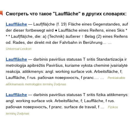
Смотреть что такое "Lauffläche" в других словарях:
Lauffläche
— Lauf|flä|che 〈f. 19〉 Fläche eines Gegenstandes, auf
der dieser fortbewegt wird ● Lauffläche eines Reifens, eines Skis *
* * Lauf|flä|che, die: a) (Technik) äußerer ↑ Belag (2) eines Reifens
od. Rades, der direkt mit der Fahrbahn in Berührung… …
Universal-Lexikon
Lauffläche
— darbinis paviršius statusas T sritis Standartizacija ir
metrologija apibrėžtis Paviršius, kuriame vyksta cheminė įvairialytė
reakcija. atitikmenys: angl. working surface vok. Arbeitsfläche, f;
Lauffläche, f rus. рабочая поверхность, f pranc.… …
Penkiakalbis
aiškinamasis metrologijos terminų žodynas
Lauffläche
— darbinis paviršius statusas T sritis fizika atitikmenys:
angl. working surface vok. Arbeitsfläche, f; Lauffläche, f rus.
рабочая поверхность, f pranc. surface de travail, f …
Fizikos
terminų žodynas